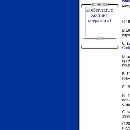
кино
меж
С 19
В 19
изу
С 19
Соб
В п
про
пом
В 1
гра
С 19
В 1
поли
с ма
С о
1999
С 20
и од