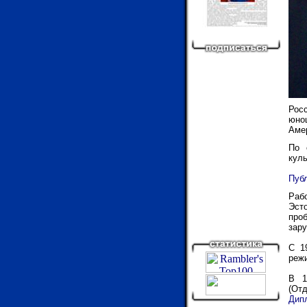
Рос
юно
Аме
По 
куль
Публ
Раб
Эст
про
зару
С 1
режи
В
19
(Отд
Дип