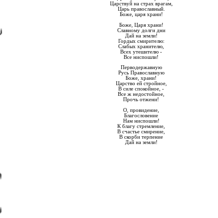
Царствуй на страх врагам,
Царь православный.
Боже, царя храни!
Боже, Царя храни!
Славному долги дни
Дай на земли!
Гордых смирителю:
Слабых хранителю,
Всех утешителю -
Все ниспошли!
Перводержавную
Русь Православную
Боже, храни!
Царство ей стройное,
В силе спокойное, -
Все ж недостойное,
Прочь отжени!
О, провидение,
Благословение
Нам ниспошли!
К благу стремление,
В счастье смирение,
В скорби терпение
Дай на земли!