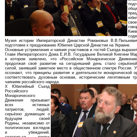
под
обще
пра
юби
сво
гов
Ки
соде
Музея истории Императорской Династии Романовых В.В.Пилькеви
подготовке к празднованию Юбилея Царской Династии на Украине.
Основные устремления и чаяния участников и гостей Съезда вырази
Главе Императорского Дома Е.И.В. Государыне Великой Княгини Ма
в котором заявлено, что «Российское Монархическое Движение
продолжая своё развитие на сегодняшний день стало серьёзной
силой, занявшей заметное место в общественном спектре России. 
осознают, что принципы развития и деятельности монархической о
соответствовать духовным основам, историческим легитимным т
чаяниям российского народа.
X
Юбилейный Съезд
Российского
Монархического
Движения призывает
всех истинных
патриотов, людей,
серьёзно думающих о
будущем своей
Родины, независимо от
политических взглядов
и убеждений,
сплотиться вокруг