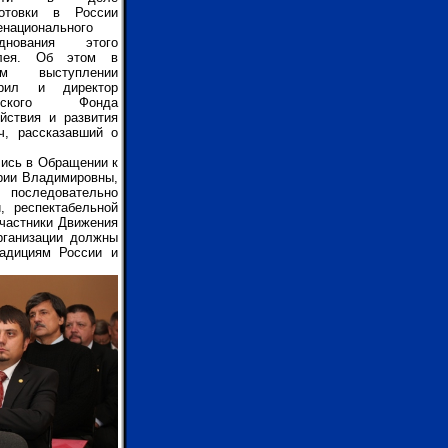
готовки в России
национального
зднования этого
лея. Об этом в
ем выступлении
орил и директор
евского Фонда
йствия и развития
ч, рассказавший о
лись в Обращении к
рии Владимировны,
 последовательно
, респектабельной
Участники Движения
рганизации должны
радициям России и