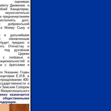
ву оцениваю
аботу Движения, и
оей Канцелярии,
неукоснительно
м предначертаниям
сполнять долг,
ый добровольной
 и Моему Сыну и
и в дальнейшем
с обновленным
 будет предано и
ить Отечеству и
у под духовным
твом Церкви
й, с любовью и
ациональностей и
ии с братскими и
по Указанию Главы
нцелярии Е.И.В. в
 празднованию 400-
сударственности и
и Земским Собором
 Межрегионального
енко назначается
 общественными
Федерации.