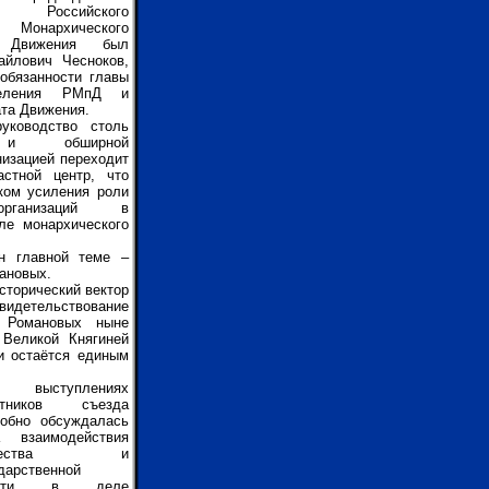
Российского
 Монархического
го Движения был
айлович Чесноков,
обязанности главы
деления РМпД и
ата Движения.
уководство столь
й и обширной
низацией переходит
стной центр, что
ком усиления роли
организаций в
ле монархического
н главной теме –
мановых.
сторический вектор
свидетельствование
д Романовых ныне
 Великой Княгиней
и остаётся единым
выступлениях
стников съезда
робно обсуждалась
а взаимодействия
бщества и
дарственной
асти в деле