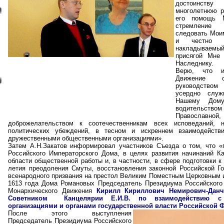
достоинст
многолетнюю р
его помощь М
стремление 
следовать Мои
и честно и
накладываем
присягой Мне
Наследнику.
Верю, что 
Движение 
руководством
усердно служ
Нашему Дом
водительс
Православно
доброжелательством к соотечественникам всех исповеданий, н
политических убеждений, в тесном и искреннем взаимодейств
дружественными общественными организациями».
Затем А.Н.Закатов информировал участников Съезда о том, что «
Российского Императорского Дома, в целях развития начинаний Ка
области общественной работы и, в частности, в сфере подготовки к
летия преодоления Смуты, восстановления законной Российской Го
всенародного призвания на престол Великим Поместным Церковным 
1613 года Дома Романовых Председатель Президиума Российского
Монархического Движения
Кирилл Кириллович Немирович-Данч
Советником Канцелярии Е.И.В. по взаимодействию с
организациями и органами государственной власти Российской 
После этого выступления
Председатель Президиума Российского