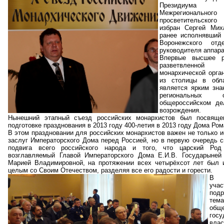
Президиума 
Межрегионального
просветительско
избран Сергей Мих
ранее исполнявший 
Воронежского от
руководителя аппар
Впервые высшее р
разветвленно
монархической орга
из столицы в обла
является ярким зна
региональных 
общероссийском де
возрождения.
Нынешний этапный съезд российских монархистов был посвяще
подготовке празднования в 2013 году 400-летия в 2013 году Дома Ро
В этом праздновании для российских монархистов важен не только и
заслуг Императорского Дома перед Россией, но в первую очередь 
подвига всего российского народа и того, что царский Ро
возглавляемый Главой Императорского Дома Е.И.В. Государыней
Марией Владимировной, на протяжении всех четырёхсот лет был 
целым со Своим Отечеством, разделяя все его радости и горести.
В 
уча
под
тем
о
госу
вл