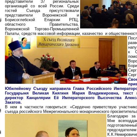
представители 37 региональных
организаций со всей России. Среди
гостей Съезда присутствовали
представители Воронежской и
Борисоглебской Епархии РПЦ,
областного Правительства,
Воронежской Торгово-Промышленной
Палаты, средств массовой информации, казачество и общественност
По
разв
нап
к С
пом
Во
Бори
Сер
Серг
Сво
пр
Юбилейному Съезду направила Глава Российского Императорс
Государыня Великая Княгиня Мария Владимировна, текст к
директор Канцелярии Её Императорского Высочества Алекс
Закатов.
В нем в частности говориться: «Сердечно приветствую участни
съезда российского Межрегионального монархического просветитель
Благодарю за
Мне всеподда
подготовл
председателем
К.К.Немирович