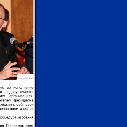
ем, во исполнение
о недопустимости
их организациях,
дателем Президиума
сложил с себя свои
нно-политических
процедура избрания
ния Председателем