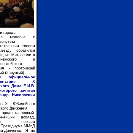
и города.
сле молебна с
ернутым
утственным словом
ъезду обратился
ощник Митрополита
ронежского и
соглебского
гия - протоиерей
ий (Заруцкий).
е официальное
иветствие
X
кого Дома Е.И.В
оторого зачитал
андр Николаевич
ков
X
Юбилейного
ского Движения.
 предоставленный
ннейший доклад,
енный первым
 Президиума ММпД
ем-Данченко. Я по