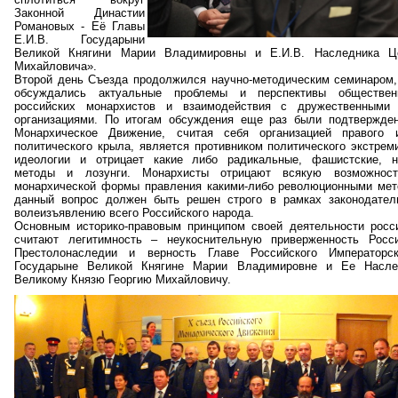
Законной Династии
Романовых - Её Главы
Е.И.В. Государыни
Великой Княгини Марии Владимировны и Е.И.В. Наследника Це
Михайловича».
Второй день Съезда продолжился научно-методическим семинаром, 
обсуждались актуальные проблемы и перспективы обществен
российских монархистов и взаимодействия с дружественными 
организациями. По итогам обсуждения еще раз были подтвержде
Монархическое Движение, считая себя организацией правого и
политического крыла, является противником политического экстрем
идеологии и отрицает какие либо радикальные, фашистские, н
методы и лозунги. Монархисты отрицают всякую возможност
монархической формы правления какими-либо революционными мето
данный вопрос должен быть решен строго в рамках законодател
волеизъявлению всего Российского народа.
Основным историко-правовым принципом своей деятельности росс
считают
легитимность – неукоснительную приверженность Росс
Престолонаследии и верность Главе Российского Императорс
Государыне Великой Княгине Марии Владимировне и Ее Насле
Великому Князю Георгию Михайловичу.