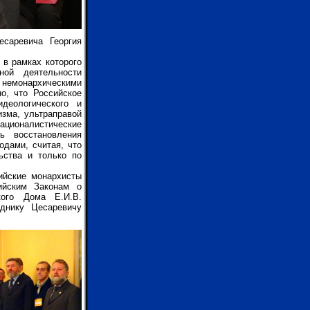
саревича Георгия
в рамках которого
ной деятельности
немонархическими
но, что
Российское
деологического и
изма, ультраправой
ационалистические
ь восстановления
дами, считая, что
ьства и только по
ийские монархисты
ийским Законам о
кого Дома Е.И.В.
днику Цесаревичу